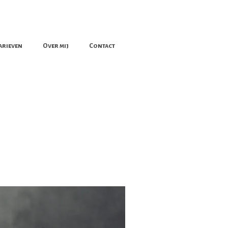
arieven
Over mij
Contact