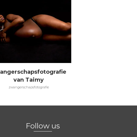
angerschapsfotografie
Een gelukkig fami
van Taimy
familieportret, portret
zwangerschapsfotografie
Follow us