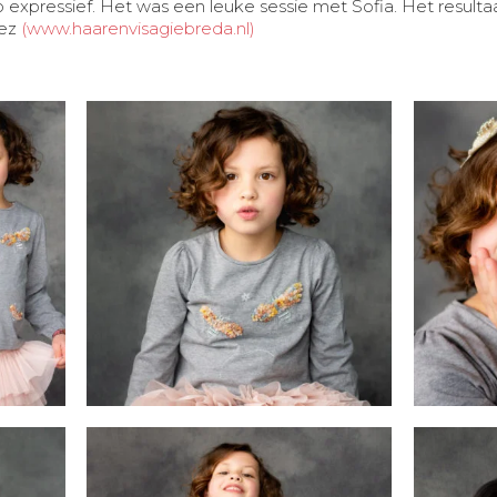
zo expressief. Het was een leuke sessie met Sofia. Het resulta
uez
(
www.haarenvisagiebreda.nl)