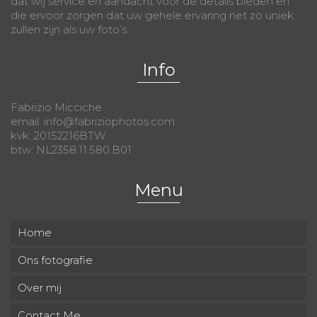
dat wij service en aandacht voor de details bieden en
die ervoor zorgen dat uw gehele ervaring net zo uniek
zullen zijn als uw foto’s.
Info
Fabrizio Micciche
email: info@fabriziophotos.com
kvk: 20152216BTW
btw: NL2358.11.580.B01
Menu
Home
Ons fotografie
Over mij
Contact Me