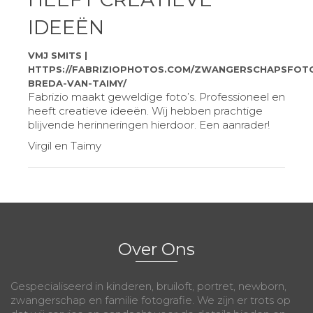
IDEEËN
VMJ SMITS |
HTTPS://FABRIZIOPHOTOS.COM/ZWANGERSCHAPSFOT
BREDA-VAN-TAIMY/
Fabrizio maakt geweldige foto’s. Professioneel en
heeft creatieve ideeën. Wij hebben prachtige
blijvende herinneringen hierdoor. Een aanrader!
Virgil en Taimy
Over Ons
Gespecialiseerd in kinderen, bruiloft, portret, newborn,
zwangerschap en familie fotografie. We zijn er trots op